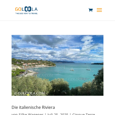
Die italienische Riviera
von
Silke Wagener
|
Juli 25, 2025
|
Cinque Terre
,